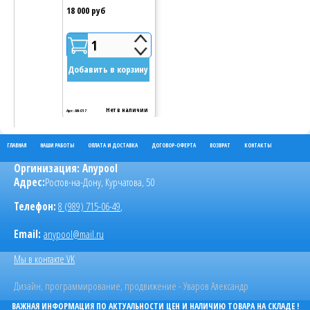
18 000 руб
18 000 руб
1
1
Добавить в корзину
Добавить в
Нет в наличии
Нет
Арт: AN-017
Арт: AN-017
ГЛАВНАЯ
НАШИ РАБОТЫ
ОПЛАТА И ДОСТАВКА
ДОГОВОР-ОФЕРТА
ВОЗВРАТ
КОНТАКТЫ
Оргинизация:
Anypool
Адрес:
Ростов-на-Дону
,
Курчатова, 50
Телефон:
8 (989) 715-06-49
,
Email:
anypool@mail.ru
Мы в контакте VK
Дизайн, программирование, продвижение - Уваров Александр
ВАЖНАЯ ИНФОРМАЦИЯ ПО АКТУАЛЬНОСТИ ЦЕН И НАЛИЧИЮ ТОВАРА НА СКЛАДЕ !