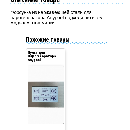
Форсунка из нержавеющей стали для
парогенератора Anypool подходит ко всем
моделям этой марки.
Похожие товары
Пульт для
Пульт для
Парогенератора
Парогенера
Anypool
Anypool