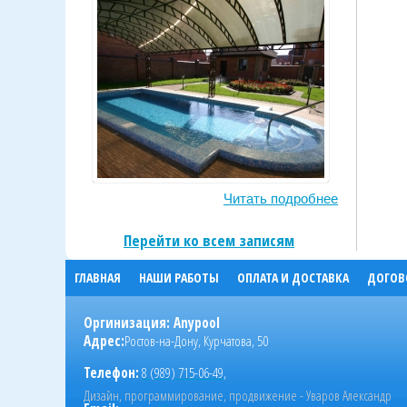
Читать подробнее
Перейти ко всем записям
ГЛАВНАЯ
НАШИ РАБОТЫ
ОПЛАТА И ДОСТАВКА
ДОГОВ
Оргинизация:
Anypool
Адрес:
Ростов-на-Дону
,
Курчатова, 50
Телефон:
8 (989) 715-06-49
,
Дизайн, программирование, продвижение - Уваров Александр