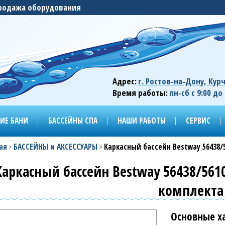
 продажа оборудования
Адрес:
г. Ростов-на-Дону, Кур
Время работы:
пн-сб с 9:00 до
ИЕ БАНИ
БАССЕЙНЫ СПА
НАШИ РАБОТЫ
СЕРВИС
ая
БАССЕЙНЫ и АКСЕССУАРЫ
Каркасный бассейн Bestway 56438/5
>
>
Каркасный бассейн Bestway 56438/5610
комплекта
Основные х