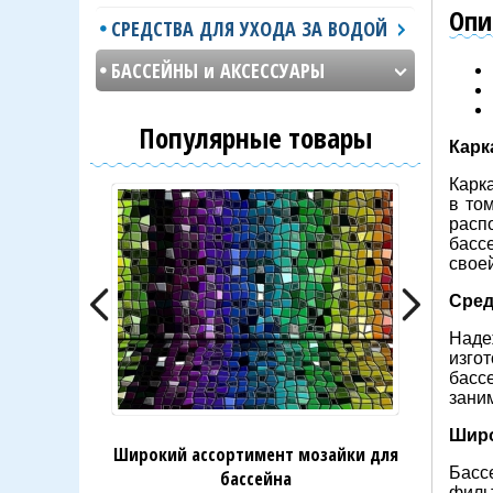
Опи
СРЕДСТВА ДЛЯ УХОДА ЗА ВОДОЙ
БАССЕЙНЫ и АКСЕССУАРЫ
Популярные товары
Карк
Карк
в то
расп
басс
свое
Сред
Наде
изго
бассе
заним
Широ
плитки для
Широкий ассортимент мозайки для
Широкий
Басс
ветов
бассейна
ба
филь