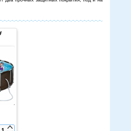
y
Каркасный бассейн Bestway
Ротанг 56483 (427x122)
37 369 руб
1
1
Добавить в корзину