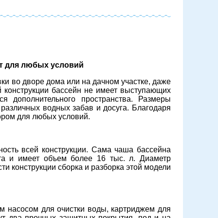
нт для любых условий
ки во дворе дома или на дачном участке, даже
ой конструкции бассейн не имеет выступающих
ся дополнительного пространства. Размеры
 различных водных забав и досуга. Благодаря
ором для любых условий.
ость всей конструкции. Сама чаша бассейна
та и имеет объем более 16 тыс. л. Диаметр
сти конструкции сборка и разборка этой модели
ля
Широкий ассортимент плитки для
Широкий ассорт
м насосом для очистки воды, картриджем для
бассейна разных цветов
бас
ут два прочных защитных покрытия, под и на