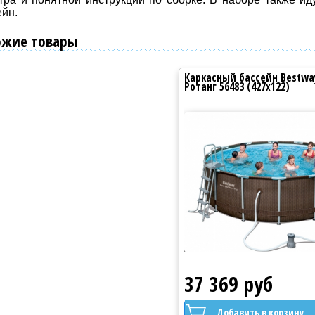
ейн.
ожие товары
ркасный бассейн Bestway
Каркасный бассейн Bestwa
танг 56483 (427x122)
Ротанг 56483 (427x122)
7 369 руб
37 369 руб
1
Добавить в корзину
Добавить в корзину