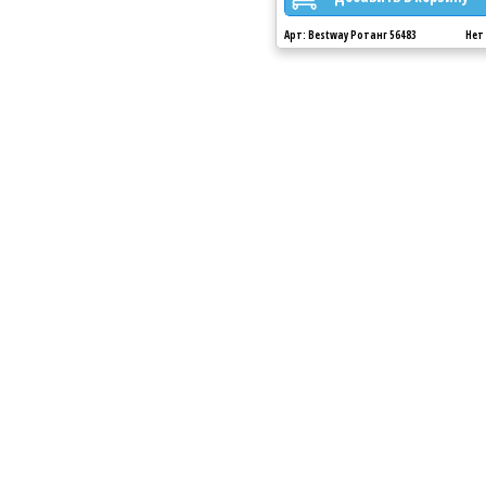
: Bestway Ротанг 56483
Нет в наличии
Арт: Bestway Ротанг 56483
Нет