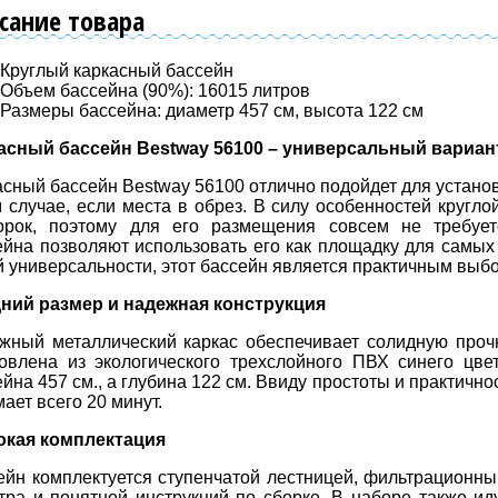
сание товара
Круглый каркасный бассейн
Объем бассейна (90%): 16015 литров
Размеры бассейна: диаметр 457 см, высота 122 см
асный бассейн Bestway 56100 – универсальный вариа
асный бассейн Bestway 56100 отлично подойдет для установ
м случае, если места в обрез. В силу особенностей кругл
орок, поэтому для его размещения совсем не требует
ейна позволяют использовать его как площадку для самых
й универсальности, этот бассейн является практичным выб
ний размер и надежная конструкция
жный металлический каркас обеспечивает солидную прочн
товлена из экологического трехслойного ПВХ синего цве
йна 457 см., а глубина 122 см. Ввиду простоты и практично
ает всего 20 минут.
кая комплектация
 ассортимент плитки для
Огромный выбор пленки ПВХ д
ейн комплектуется ступенчатой лестницей, фильтрационны
ссейна любого цвета
бассейна
тра и понятной инструкций по сборке. В наборе также ид