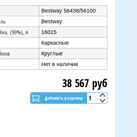
Bestway 56438/56100
ель
Bestway
на, (90%), л
16015
Каркасные
йнов
Круглые
Нет в наличии
38 567 руб
1
Добавить в корзину