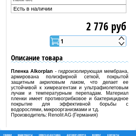
Есть в наличии
2 776 руб
1
Добавить в корзину
Описание товара
Пленка Alkorplan
- гидроизолирующая мембрана,
армирована полиэфирной сеткой, покрытой
защитным акриловым лаком, что делает ее
устойчивой к химреагентам и ультрафиолетовым
лучам и температурным перепадам. Материал
пленки имеет противогрибковое и бактерицидное
покрытие для эффективной борьбы с
водорослями, микроорганизмами и т.д.
Производитель: Renolit AG (Германия)
ГЛАВНАЯ
НАШИ РАБОТЫ
ОПЛАТА И ДОСТАВКА
ДОГОВОР-ОФЕРТА
ВОЗВРАТ
КОНТАКТЫ